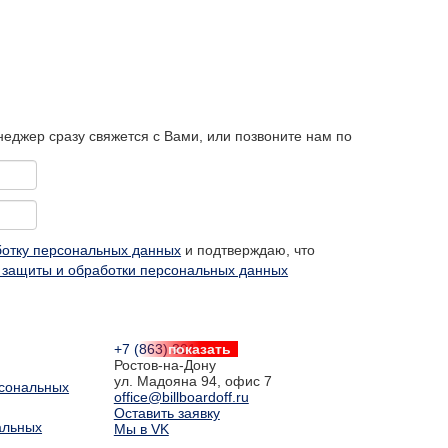
еджер сразу свяжется с Вами, или позвоните нам по
ботку персональных данных
и подтверждаю, что
 защиты и обработки персональных данных
+7 (863) 301-44-77
показать
Ростов-на-Дону
ул. Мадояна 94, офис 7
рсональных
office@billboardoff.ru
Оставить заявку
альных
Мы в VK