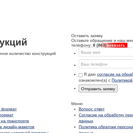
Оставить заявку
укций
Оставьте обращение и наш мен
телефону:
8 (863) 301-44-77
показать
ное количество конструкций
Я даю
согласие на обра
ознакомлен(а) с
Политикой
Отправить заявку
Меню
 формат
Вопрос ответ
формат
Согласие на обработку пе
 на транспорте
данных
е дизайн-макетов
Политика обратоки персон
ление наружной рекламы
данных